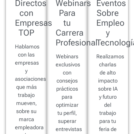
Directos
Webinars
Eventos
con
Para
Sobre
Empresas
tu
Empleo
TOP
Carrera
y
Profesional
Tecnologí
Hablamos
con las
Webinars
Realizamos
empresas
exclusivos
charlas
y
con
de alto
asociaciones
consejos
impacto
que más
prácticos
sobre IA
trabajo
para
y futuro
mueven,
optimizar
del
sobre su
tu perfil,
trabajo
marca
superar
para tu
empleadora
entrevistas
feria de